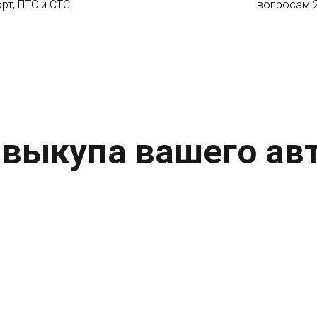
рт, ПТС и СТС
вопросам 
 выкупа вашего ав